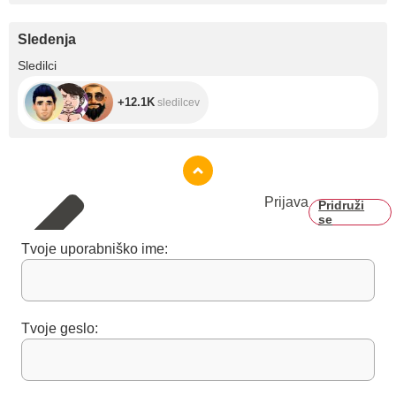
Sledenja
+12.1K
Sledilci
+12.1K
sledilcev
Prijava
Pridruži
se
Tvoje uporabniško ime:
Tvoje geslo: