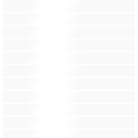
Analno
Arabski
Azijska
Babice
BBW
Belke
Blond
Bondage
Brizganje
Fetiš
Gospodinje