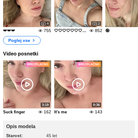
4
2
755
852
🪽🪽🪽
🤍🤍🤍🤍🤍🤍🤍🤍🤍🤍🤍🤍🤍
🤪
Poglej vse
Video posnetki
BREZPLAČNO
BREZPLAČNO
3:19
0:36
162
143
Suck finger
It's me
Opis modela
Starost:
45 let