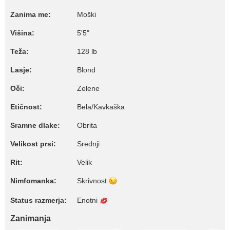
Zanima me:
Moški
Višina:
5'5"
Teža:
128 lb
Lasje:
Blond
Oči:
Zelene
Etičnost:
Bela/Kavkaška
Sramne dlake:
Obrita
Velikost prsi:
Srednji
Rit:
Velik
Nimfomanka:
Skrivnost
Status razmerja:
Enotni
Zanimanja