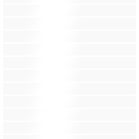
Igrače
Indijski
Kadilke
Latino
Lezbijke
Majhno
Majhno oprsje
Mišičaste
Najboljše za zasebne
Najstnice 18+
Nosečnice