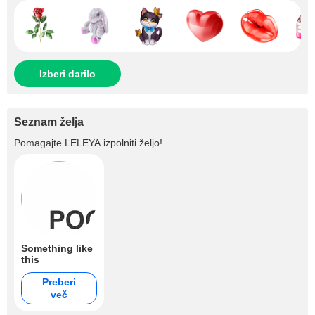
Izberi darilo
Seznam želja
Pomagajte
LELEYA
izpolniti željo!
Something like
this
Preberi
več