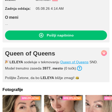
Zadnja oddaja:
05.08.26 4:14 AM
O meni
...
Pošlji napitnino
Queen of Queens
LELEYA
sodeluje v tekmovanju
Queen of Queens
SND.
Model trenutno zaseda
3977. mesto
(0 točk).
Pošljite Žetone, da bo
LELEYA
bližje
zmagi!
Fotografije
BREZPLAČNO
BREZPLAČNO
BREZ