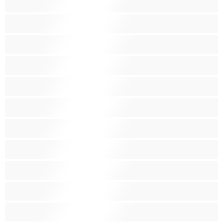
Odrasle
Ogromni joški
Pobrita muca
Poraščena muca
Pornozvezde
Punce
Rdečelaske
Rjavolaske
Skupinski seks
Srednje oprsje